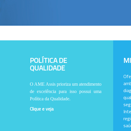
POLÍTICA DE
M
QUALIDADE
Of
amb
O AME Assis prioriza um atendimento
dia
de excelência para isso possui uma
qu
Política da Qualidade.
se
Clique e veja
Int
reg
saú