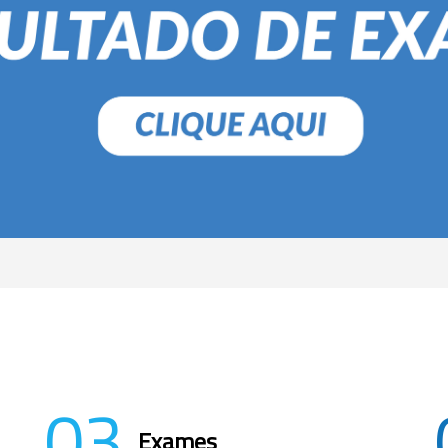
03
Exames