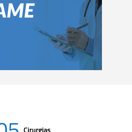
05
Cirurgias