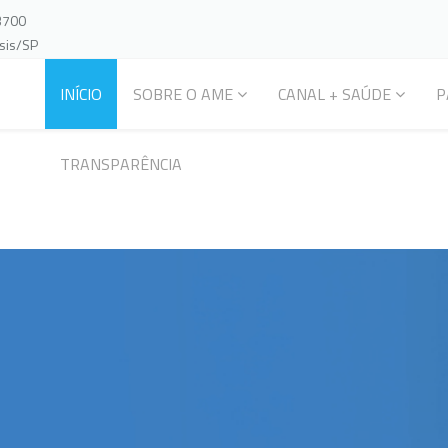
-3700
ssis/SP
INÍCIO
SOBRE O AME
CANAL + SAÚDE
P
TRANSPARÊNCIA