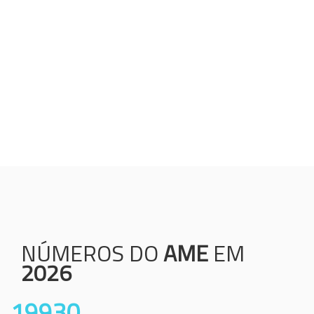
Humanização;
Resolutividade;
Ética;
Transparência;
Comprometimento;
Colaboração.
NÚMEROS DO
AME
EM
2026
19930