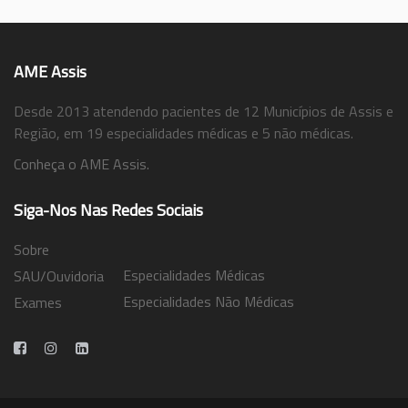
AME Assis
Desde 2013 atendendo pacientes de 12 Municípios de Assis e
Região, em 19 especialidades médicas e 5 não médicas.
Conheça o AME Assis.
Siga-Nos Nas Redes Sociais
Sobre
Especialidades Médicas
SAU/Ouvidoria
Especialidades Não Médicas
Exames
Trabalhe Conosco