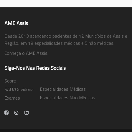
AME Assis
Desde 2013 atendendo pacientes de 12 Municípios de Assis e
Região, em 19 especialidades médicas e 5 não médicas.
Conheça o AME Assis.
Siga-Nos Nas Redes Sociais
Sobre
Especialidades Médicas
SAU/Ouvidoria
Especialidades Não Médicas
Exames
Trabalhe Conosco