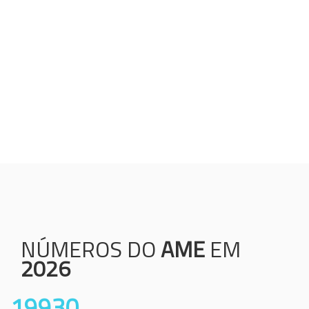
Humanização;
Resolutividade;
Ética;
Transparência;
Comprometimento;
Colaboração.
NÚMEROS DO
AME
EM
2026
19930