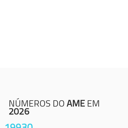
Humanização;
Resolutividade;
Ética;
Transparência;
Comprometimento;
Colaboração.
NÚMEROS DO
AME
EM
2026
19930