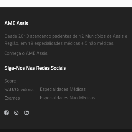
AME Assis
Desde 2013 atendendo pacientes de 12 Municípios de Assis e
Região, em 19 especialidades médicas e 5 não médicas.
Conheça o AME Assis.
Siga-Nos Nas Redes Sociais
Sobre
Especialidades Médicas
SAU/Ouvidoria
Especialidades Não Médicas
Exames
Trabalhe Conosco