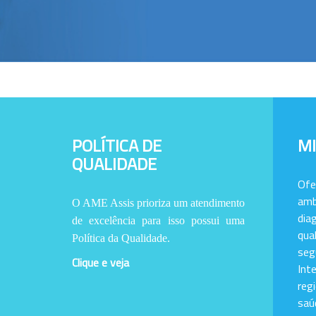
POLÍTICA DE
M
QUALIDADE
Of
amb
O AME Assis prioriza um atendimento
dia
de excelência para isso possui uma
qu
Política da Qualidade.
se
Clique e veja
Int
reg
saú