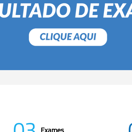
03
Exames