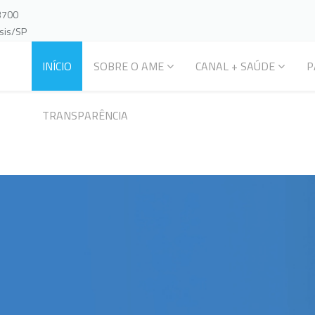
-3700
ssis/SP
INÍCIO
SOBRE O AME
CANAL + SAÚDE
P
TRANSPARÊNCIA