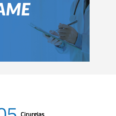
05
Cirurgias