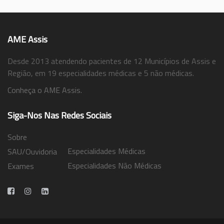
AME Assis
Desde 2013 atendendo pacientes de 12 Municípios de Assis e
Região, em 19 especialidades médicas e 5 não médicas.
Conheça o AME Assis.
Siga-Nos Nas Redes Sociais
Sobre
Especialidades Médicas
SAU/Ouvidoria
Especialidades Não Médicas
Exames
Trabalhe Conosco