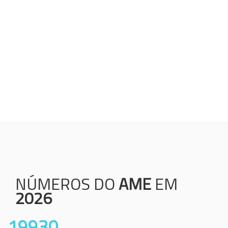
Humanização;
Resolutividade;
Ética;
Transparência;
Comprometimento;
Colaboração.
NÚMEROS DO
AME
EM
2026
19930