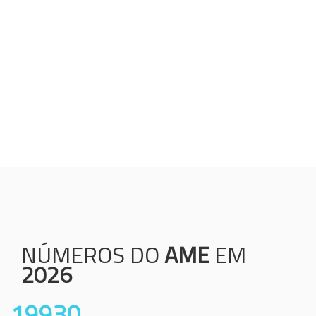
Humanização;
Resolutividade;
Ética;
Transparência;
Comprometimento;
Colaboração.
NÚMEROS DO
AME
EM
2026
19930