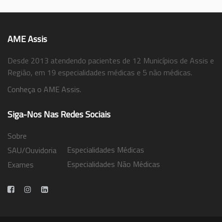
AME Assis
Desde 2013 atendendo pacientes de 12 Municípios de Assis e
Região, em 19 especialidades médicas e 5 não médicas.
Conheça o AME Assis.
Siga-Nos Nas Redes Sociais
Sobre
Especialidades Médicas
SAU/Ouvidoria
Especialidades Não Médicas
Exames
Trabalhe Conosco