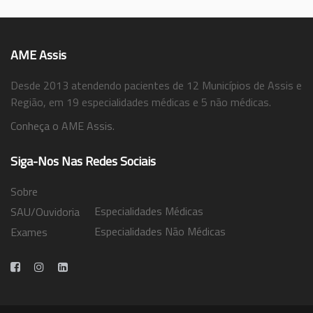
AME Assis
Desde 2013 atendendo pacientes de 12 Municípios de Assis e
Região, em 19 especialidades médicas e 5 não médicas.
Conheça o AME Assis.
Siga-Nos Nas Redes Sociais
Sobre
Especialidades Médicas
SAU/Ouvidoria
Especialidades Não Médicas
Exames
Trabalhe Conosco