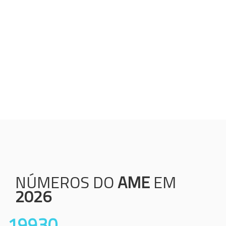
Humanização;
Resolutividade;
Ética;
Transparência;
Comprometimento;
Colaboração.
NÚMEROS DO
AME
EM
2026
19930