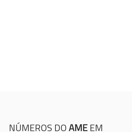
VALORES
Humanização;
Resolutividade;
Ética;
Transparência;
Comprometimento;
Colaboração.
NÚMEROS DO
AME
EM