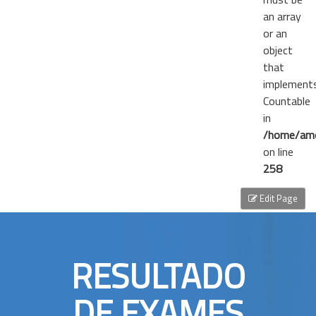
an array
or an
object
that
implement
Countable
in
/home/ame
on line
258
Edit Page
RESULTADO
DE EXAMES