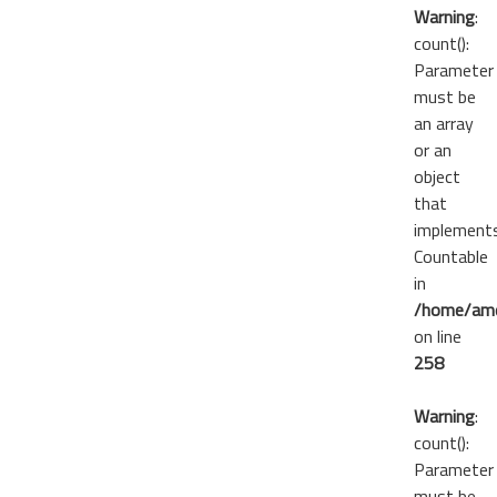
Warning
:
count():
Parameter
must be
an array
or an
object
that
implement
Countable
in
/home/ame
on line
258
Warning
:
count():
Parameter
must be