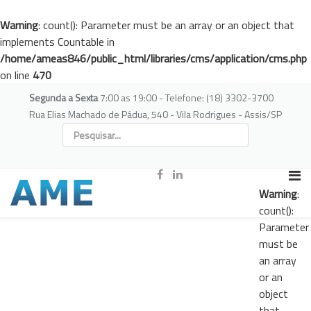
Warning
: count(): Parameter must be an array or an object that
implements Countable in
/home/ameas846/public_html/libraries/cms/application/cms.php
on line
470
Segunda a Sexta
7:00 as 19:00 - Telefone: (18) 3302-3700
Rua Elias Machado de Pádua, 540 - Vila Rodrigues - Assis/SP
Warning
:
count():
Parameter
must be
an array
or an
object
that