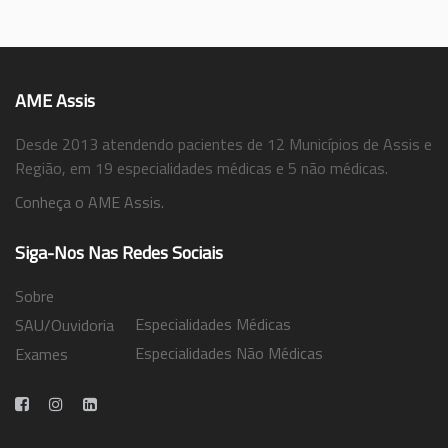
AME Assis
Desde 2013 atendendo pacientes de 12 Municípios de Assis e
Região, em 19 especialidades médicas e 5 não médicas.
Conheça o AME Assis.
Siga-Nos Nas Redes Sociais
Sobre
Especialidades Médicas
SAU/Ouvidoria
Especialidades Não Médicas
Exames
Trabalhe Conosco