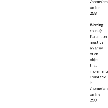
/home/ame
on line
258
Warning
:
count():
Parameter
must be
an array
or an
object
that
implement
Countable
in
/home/ame
on line
258