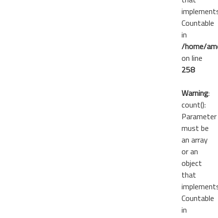
implement
Countable
in
/home/ame
on line
258
Warning
:
count():
Parameter
must be
an array
or an
object
that
implement
Countable
in