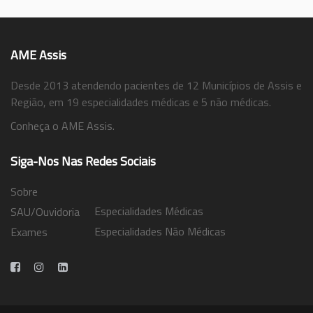
AME Assis
Desde 2013 atendendo pacientes de 12 Municípios de Assis e
Região, em 19 especialidades médicas e 5 não médicas.
Conheça o AME Assis.
Siga-Nos Nas Redes Sociais
Sobre
Especialidades Médicas
SAU/Ouvidoria
Especialidades Não Médicas
Exames
Trabalhe Conosco