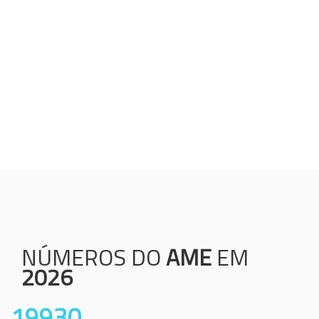
Humanização;
Resolutividade;
Ética;
Transparência;
Comprometimento;
Colaboração.
NÚMEROS DO
AME
EM
2026
19930