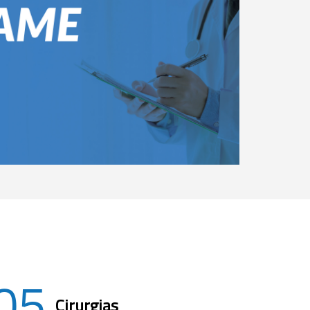
05
Cirurgias