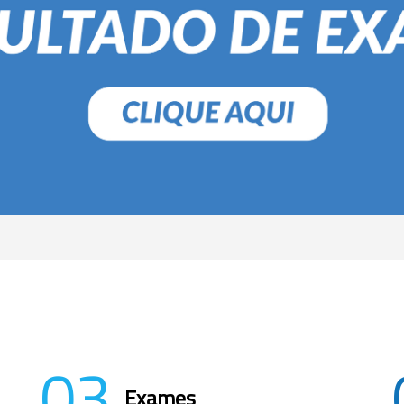
03
Exames