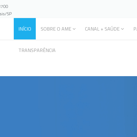
-3700
ssis/SP
INÍCIO
SOBRE O AME
CANAL + SAÚDE
P
TRANSPARÊNCIA