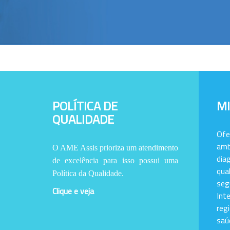
POLÍTICA DE
M
QUALIDADE
Of
amb
O AME Assis prioriza um atendimento
dia
de excelência para isso possui uma
qu
Política da Qualidade.
se
Clique e veja
Int
reg
saú