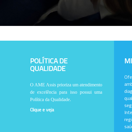
POLÍTICA DE
M
QUALIDADE
Of
amb
O AME Assis prioriza um atendimento
dia
de excelência para isso possui uma
qu
Política da Qualidade.
se
Clique e veja
Int
reg
saú