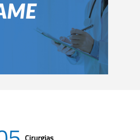
05
Cirurgias