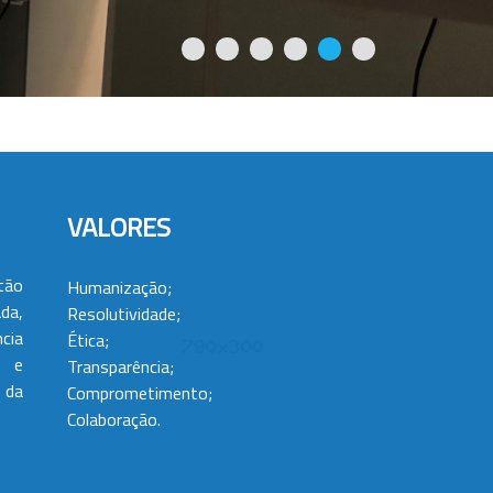
VALORES
tão
Humanização;
da,
Resolutividade;
cia
Ética;
 e
Transparência;
 da
Comprometimento;
Colaboração.