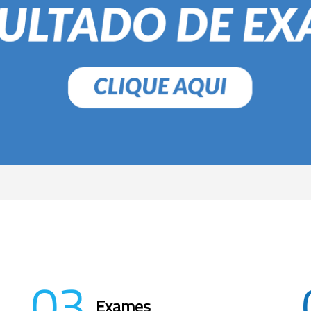
03
Exames