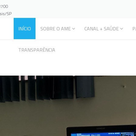
-3700
ssis/SP
INÍCIO
SOBRE O AME
CANAL + SAÚDE
P
TRANSPARÊNCIA