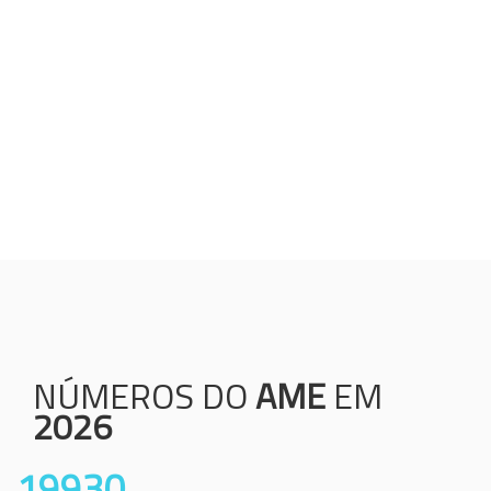
Humanização;
Resolutividade;
Ética;
Transparência;
Comprometimento;
Colaboração.
NÚMEROS DO
AME
EM
2026
19930