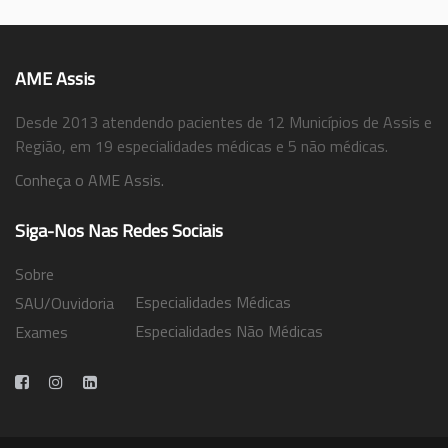
AME Assis
Desde 2013 atendendo pacientes de 12 Municípios de Assis e
Região, em 19 especialidades médicas e 5 não médicas.
Conheça o AME Assis.
Siga-Nos Nas Redes Sociais
Sobre
Especialidades Médicas
SAU/Ouvidoria
Especialidades Não Médicas
Exames
Trabalhe Conosco