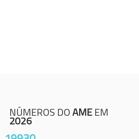
Humanização;
Resolutividade;
Ética;
Transparência;
Comprometimento;
Colaboração.
NÚMEROS DO
AME
EM
2026
19930