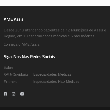
AME Assis
Desde 2013 atendendo pacientes de 12 Municípios de Assis e
Região, em 19 especialidades médicas e 5 não médicas.
Conheça o AME Assis.
Siga-Nos Nas Redes Sociais
Sobre
Especialidades Médicas
SAU/Ouvidoria
Especialidades Não Médicas
Exames
Trabalhe Conosco