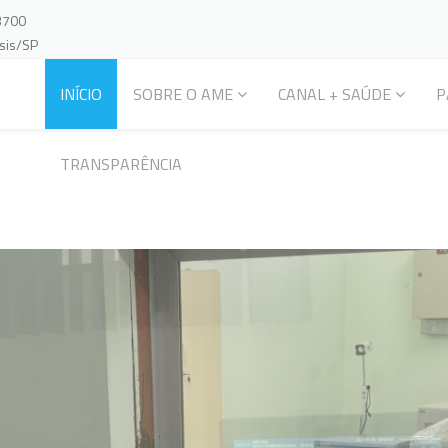
-3700
ssis/SP
INÍCIO
SOBRE O AME
CANAL + SAÚDE
P
TRANSPARÊNCIA