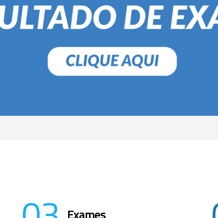
03
Exames