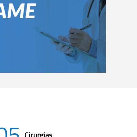
05
Cirurgias