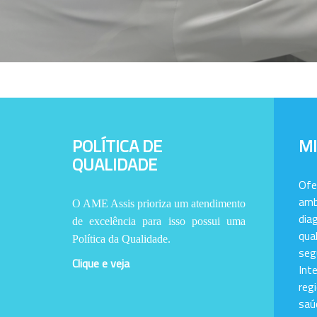
POLÍTICA DE
M
QUALIDADE
Of
amb
O AME Assis prioriza um atendimento
dia
de excelência para isso possui uma
qu
Política da Qualidade.
se
Clique e veja
Int
reg
saú