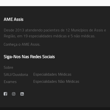
AME Assis
Desde 2013 atendendo pacientes de 12 Municípios de Assis e
Região, em 19 especialidades médicas e 5 não médicas.
Conheça o AME Assis.
Siga-Nos Nas Redes Sociais
Sobre
Especialidades Médicas
SAU/Ouvidoria
Especialidades Não Médicas
Exames
Trabalhe Conosco