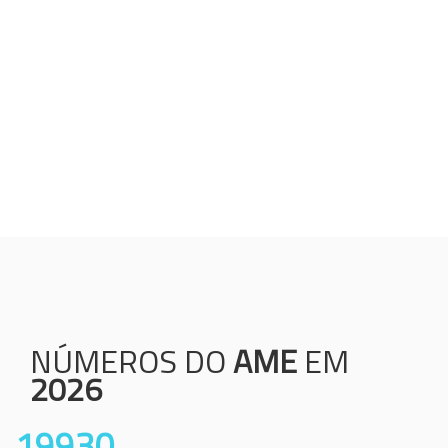
Humanização;
Resolutividade;
Ética;
Transparência;
Comprometimento;
Colaboração.
NÚMEROS DO
AME
EM
2026
19930