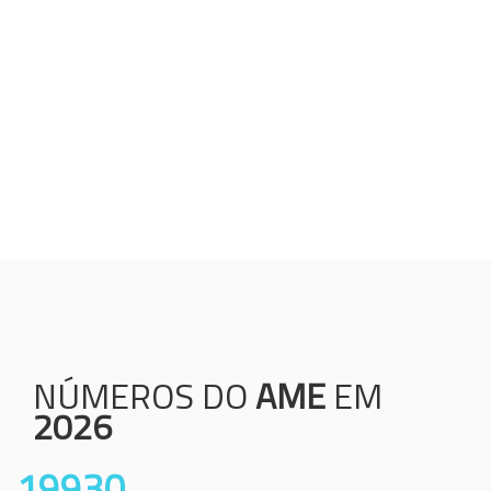
Humanização;
Resolutividade;
Ética;
Transparência;
Comprometimento;
Colaboração.
NÚMEROS DO
AME
EM
2026
19930