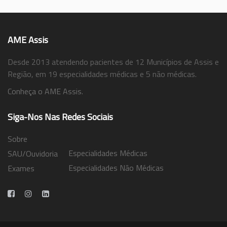
AME Assis
Desde 2013 atendendo pacientes de 12 Municípios de Assis e
Região, em 19 especialidades médicas e 5 não médicas.
Conheça o AME Assis.
Siga-Nos Nas Redes Sociais
Sobre
Especialidades Médicas
SAU/Ouvidoria
Especialidades Não Médicas
Exames
Trabalhe Conosco