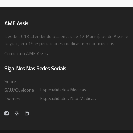
AME Assis
Desde 2013 atendendo pacientes de 12 Municípios de Assis e
Região, em 19 especialidades médicas e 5 não médicas.
Conheça o AME Assis.
Siga-Nos Nas Redes Sociais
Sobre
Especialidades Médicas
SAU/Ouvidoria
Especialidades Não Médicas
Exames
Trabalhe Conosco