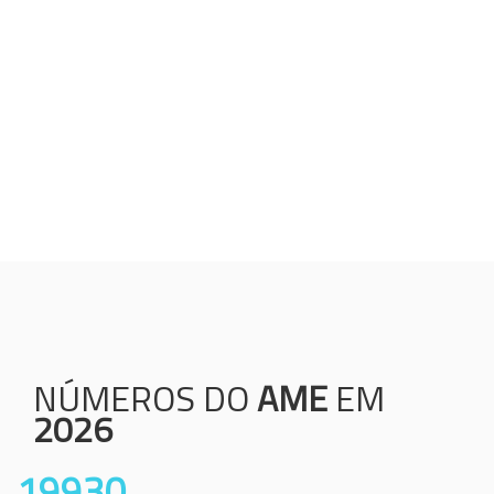
Humanização;
Resolutividade;
Ética;
Transparência;
Comprometimento;
Colaboração.
NÚMEROS DO
AME
EM
2026
19930