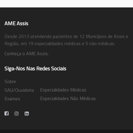
AME Assis
Desde 2013 atendendo pacientes de 12 Municípios de Assis e
Região, em 19 especialidades médicas e 5 não médicas.
Conheça o AME Assis.
Siga-Nos Nas Redes Sociais
Sobre
Especialidades Médicas
SAU/Ouvidoria
Especialidades Não Médicas
Exames
Trabalhe Conosco