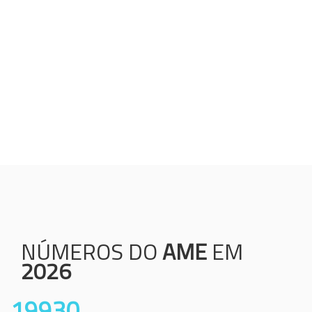
Humanização;
Resolutividade;
Ética;
Transparência;
Comprometimento;
Colaboração.
NÚMEROS DO
AME
EM
2026
19930