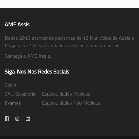
AME Assis
Desde 2013 atendendo pacientes de 12 Municípios de Assis e
Região, em 19 especialidades médicas e 5 não médicas.
Conheça o AME Assis.
Siga-Nos Nas Redes Sociais
Sobre
Especialidades Médicas
SAU/Ouvidoria
Especialidades Não Médicas
Exames
Trabalhe Conosco