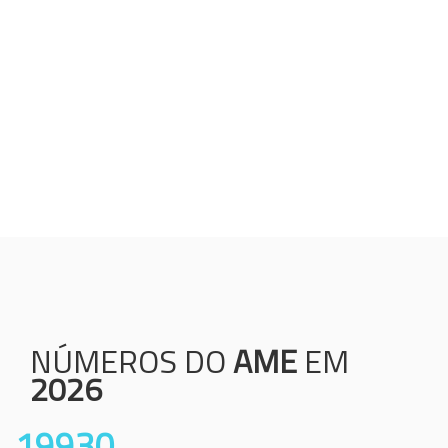
Humanização;
Resolutividade;
Ética;
Transparência;
Comprometimento;
Colaboração.
NÚMEROS DO
AME
EM
2026
19930