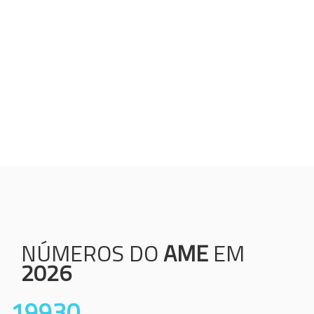
Humanização;
Resolutividade;
Ética;
Transparência;
Comprometimento;
Colaboração.
NÚMEROS DO
AME
EM
2026
19930