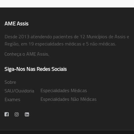
AME Assis
Desde 2013 atendendo pacientes de 12 Municípios de Assis e
Região, em 19 especialidades médicas e 5 não médicas.
Conheça o AME Assis.
Siga-Nos Nas Redes Sociais
Sobre
Especialidades Médicas
SAU/Ouvidoria
Especialidades Não Médicas
Exames
Trabalhe Conosco