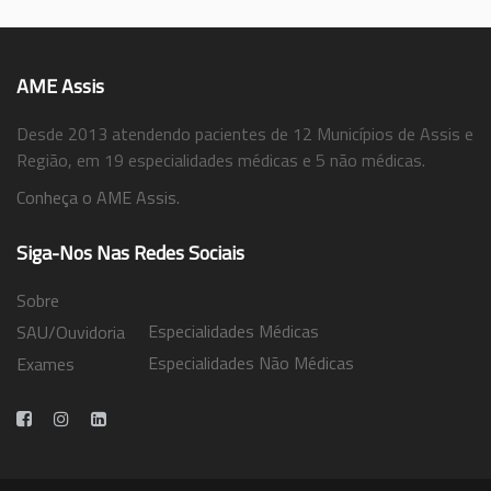
AME Assis
Desde 2013 atendendo pacientes de 12 Municípios de Assis e
Região, em 19 especialidades médicas e 5 não médicas.
Conheça o AME Assis.
Siga-Nos Nas Redes Sociais
Sobre
Especialidades Médicas
SAU/Ouvidoria
Especialidades Não Médicas
Exames
Trabalhe Conosco