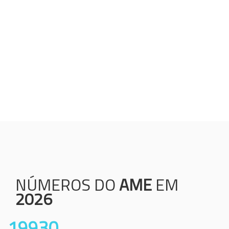
Humanização;
Resolutividade;
Ética;
Transparência;
Comprometimento;
Colaboração.
NÚMEROS DO
AME
EM
2026
19930