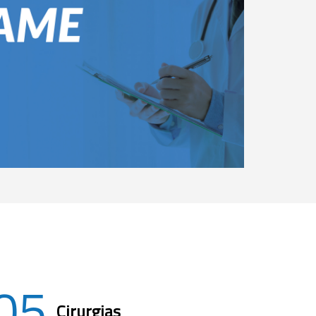
05
Cirurgias