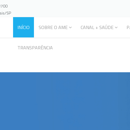
-3700
ssis/SP
INÍCIO
SOBRE O AME
CANAL + SAÚDE
P
TRANSPARÊNCIA