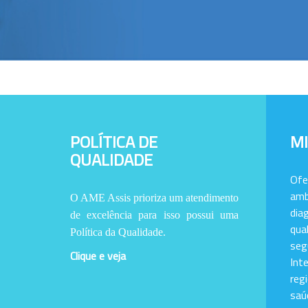
POLÍTICA DE
M
QUALIDADE
Of
amb
O AME Assis prioriza um atendimento
dia
de excelência para isso possui uma
qu
Política da Qualidade.
se
Clique e veja
Int
reg
saú