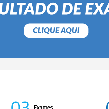
03
Exames