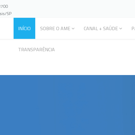
-3700
ssis/SP
INÍCIO
SOBRE O AME
CANAL + SAÚDE
P
TRANSPARÊNCIA