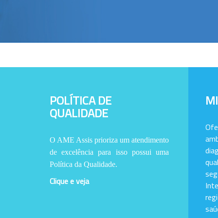
POLÍTICA DE
M
QUALIDADE
Of
amb
O AME Assis prioriza um atendimento
dia
de excelência para isso possui uma
qu
Política da Qualidade.
se
Clique e veja
Int
reg
saú