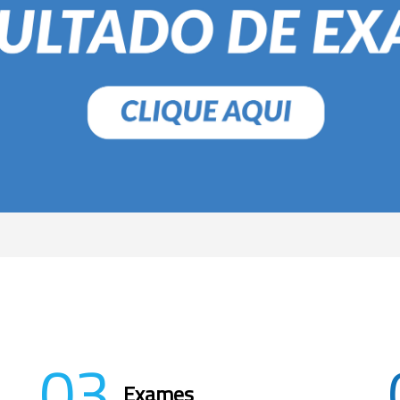
03
Exames