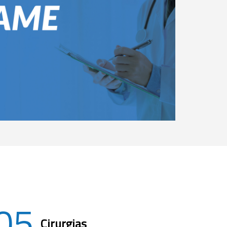
05
Cirurgias