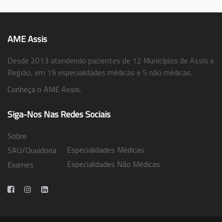
AME Assis
Desde 2013 atendendo pacientes de 12 Municípios de Assis e
Região, em 19 especialidades médicas e 5 não médicas.
Conheça o AME Assis.
Siga-Nos Nas Redes Sociais
Sobre
Especialidades Médicas
SAU/Ouvidoria
Especialidades Não Médicas
Exames
Trabalhe Conosco