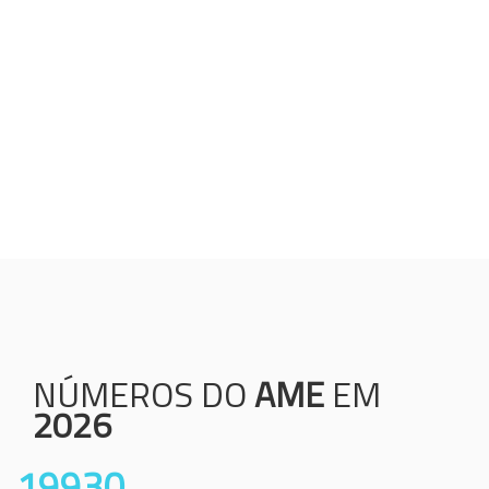
Humanização;
Resolutividade;
Ética;
Transparência;
Comprometimento;
Colaboração.
NÚMEROS DO
AME
EM
2026
19930