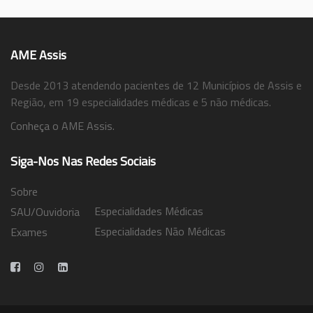
AME Assis
Desde 2013 atendendo pacientes de 12 Municípios de Assis e
Região, em 19 especialidades médicas e 5 não médicas.
Conheça o AME Assis.
Siga-Nos Nas Redes Sociais
Sobre
Especialidades Médicas
SAU/Ouvidoria
Especialidades Não Médicas
Exames
Trabalhe Conosco