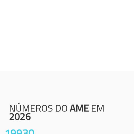
Humanização;
Resolutividade;
Ética;
Transparência;
Comprometimento;
Colaboração.
NÚMEROS DO
AME
EM
2026
19930