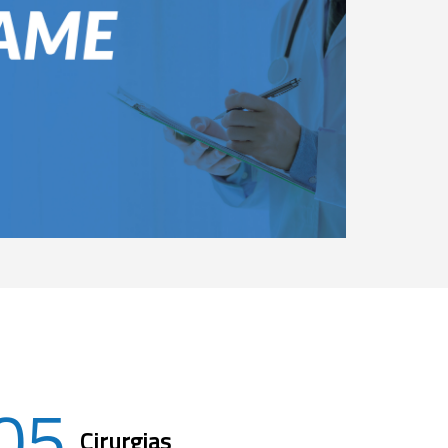
05
Cirurgias