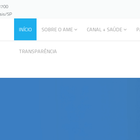
-3700
ssis/SP
INÍCIO
SOBRE O AME
CANAL + SAÚDE
P
TRANSPARÊNCIA