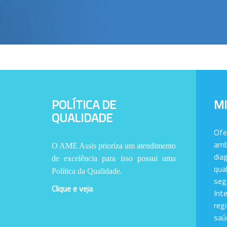
POLÍTICA DE
M
QUALIDADE
Of
amb
O AME Assis prioriza um atendimento
dia
de excelência para isso possui uma
qu
Política da Qualidade.
se
Clique e veja
Int
reg
saú