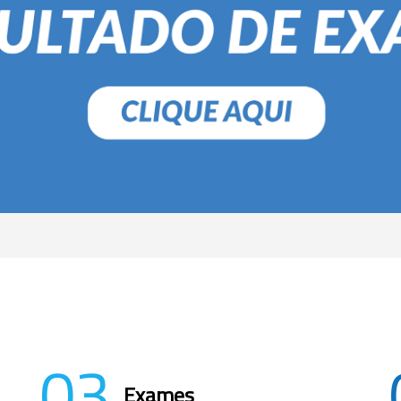
03
Exames