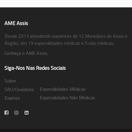
AME Assis
Desde 2013 atendendo pacientes de 12 Municípios de Assis e
Região, em 19 especialidades médicas e 5 não médicas.
Conheça o AME Assis.
Siga-Nos Nas Redes Sociais
Sobre
Especialidades Médicas
SAU/Ouvidoria
Especialidades Não Médicas
Exames
Trabalhe Conosco