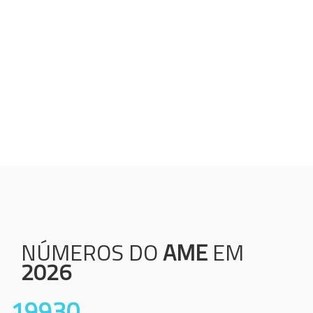
Humanização;
Resolutividade;
Ética;
Transparência;
Comprometimento;
Colaboração.
NÚMEROS DO
AME
EM
2026
19930