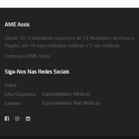
AME Assis
Desde 2013 atendendo pacientes de 12 Municípios de Assis e
Região, em 19 especialidades médicas e 5 não médicas.
Conheça o AME Assis.
Siga-Nos Nas Redes Sociais
Sobre
Especialidades Médicas
SAU/Ouvidoria
Especialidades Não Médicas
Exames
Trabalhe Conosco