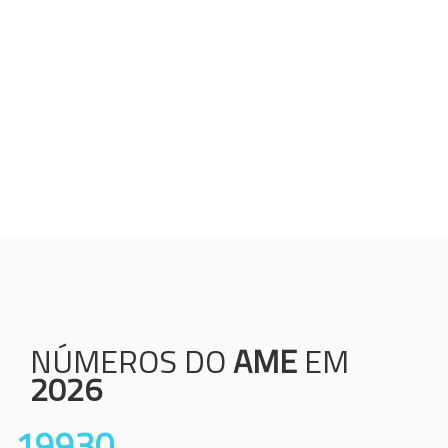
Humanização;
Resolutividade;
Ética;
Transparência;
Comprometimento;
Colaboração.
NÚMEROS DO
AME
EM
2026
19930