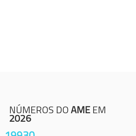
Humanização;
Resolutividade;
Ética;
Transparência;
Comprometimento;
Colaboração.
NÚMEROS DO
AME
EM
2026
19930