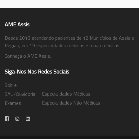
AME Assis
Desde 2013 atendendo pacientes de 12 Municípios de Assis e
Região, em 19 especialidades médicas e 5 não médicas.
Conheça o AME Assis.
Siga-Nos Nas Redes Sociais
Sobre
Especialidades Médicas
SAU/Ouvidoria
Especialidades Não Médicas
Exames
Trabalhe Conosco