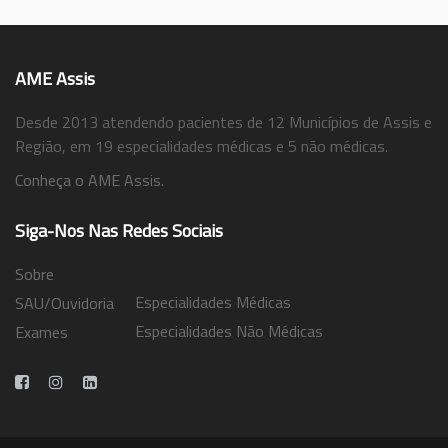
AME Assis
Desde 2013 atendendo pacientes de 12 Municípios de Assis e
Região, em 19 especialidades médicas e 5 não médicas.
Conheça o AME Assis.
Siga-Nos Nas Redes Sociais
Sobre
Especialidades Médicas
SAU/Ouvidoria
Especialidades Não Médicas
Exames
Trabalhe Conosco