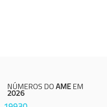
Humanização;
Resolutividade;
Ética;
Transparência;
Comprometimento;
Colaboração.
NÚMEROS DO
AME
EM
2026
19930