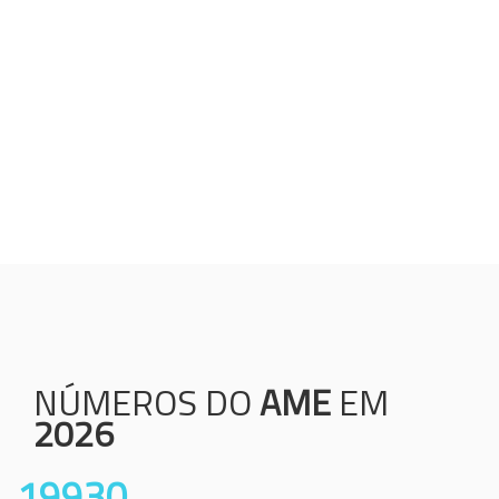
Humanização;
Resolutividade;
Ética;
Transparência;
Comprometimento;
Colaboração.
NÚMEROS DO
AME
EM
2026
19930