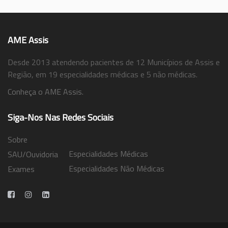
AME Assis
Desde 2013 atendendo pacientes de 12 Municípios de Assis e
Região, em 19 especialidades médicas e 5 não médicas.
Conheça o AME Assis.
Siga-Nos Nas Redes Sociais
Sobre
Especialidades Médicas
SAU/Ouvidoria
Especialidades Não Médicas
Exames
Trabalhe Conosco