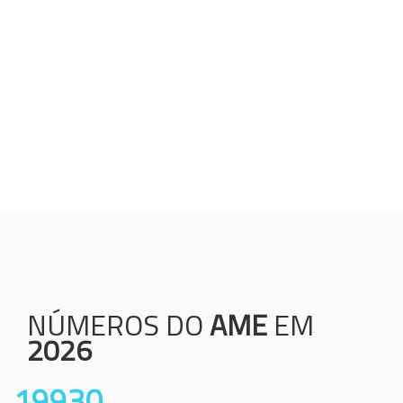
Humanização;
Resolutividade;
Ética;
Transparência;
Comprometimento;
Colaboração.
NÚMEROS DO
AME
EM
2026
19930