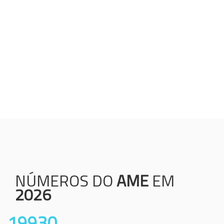
Humanização;
Resolutividade;
Ética;
Transparência;
Comprometimento;
Colaboração.
NÚMEROS DO
AME
EM
2026
19930