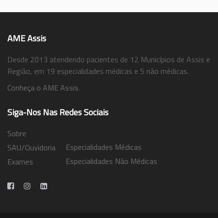
AME Assis
Desde 2013 atendendo pacientes de 12 Municípios de Assis e
Região, em 19 especialidades médicas e 5 não médicas.
Conheça o AME Assis.
Siga-Nos Nas Redes Sociais
Sobre
Especialidades Médicas
SAU/Ouvidoria
Especialidades Não Médicas
Exames
Trabalhe Conosco