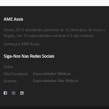
AME Assis
Desde 2013 atendendo pacientes de 12 Municípios de Assis e
Região, em 19 especialidades médicas e 5 não médicas.
Conheça o AME Assis.
Siga-Nos Nas Redes Sociais
Sobre
Especialidades Médicas
SAU/Ouvidoria
Especialidades Não Médicas
Exames
Trabalhe Conosco