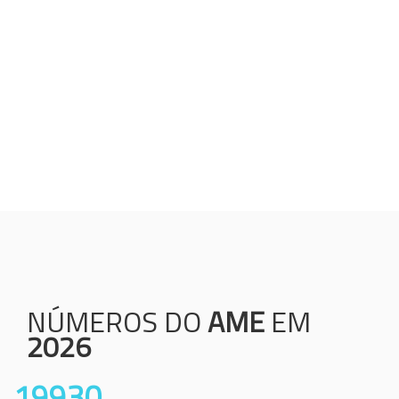
Humanização;
Resolutividade;
Ética;
Transparência;
Comprometimento;
Colaboração.
NÚMEROS DO
AME
EM
2026
19930