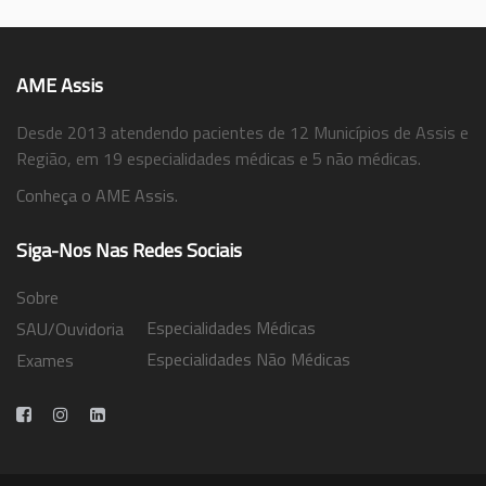
AME Assis
Desde 2013 atendendo pacientes de 12 Municípios de Assis e
Região, em 19 especialidades médicas e 5 não médicas.
Conheça o AME Assis.
Siga-Nos Nas Redes Sociais
Sobre
Especialidades Médicas
SAU/Ouvidoria
Especialidades Não Médicas
Exames
Trabalhe Conosco