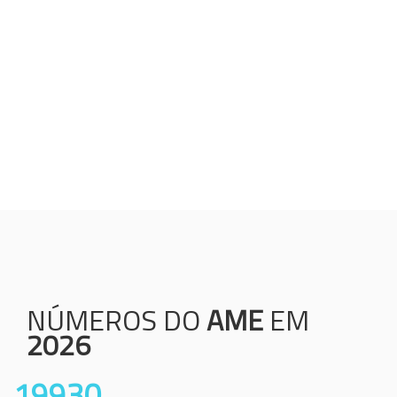
Humanização;
Resolutividade;
Ética;
Transparência;
Comprometimento;
Colaboração.
NÚMEROS DO
AME
EM
2026
19930