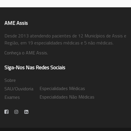
AME Assis
Desde 2013 atendendo pacientes de 12 Municípios de Assis e
Região, em 19 especialidades médicas e 5 não médicas.
Conheça o AME Assis.
Siga-Nos Nas Redes Sociais
Sobre
Especialidades Médicas
SAU/Ouvidoria
Especialidades Não Médicas
Exames
Trabalhe Conosco