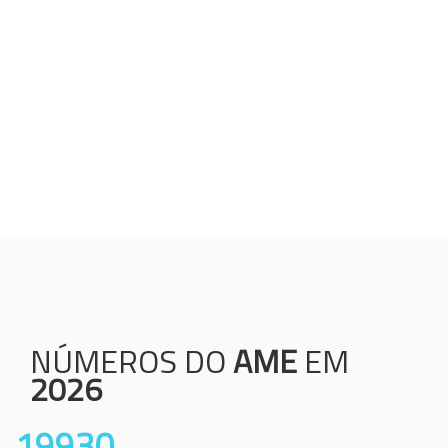
Humanização;
Resolutividade;
Ética;
Transparência;
Comprometimento;
Colaboração.
NÚMEROS DO
AME
EM
2026
19930