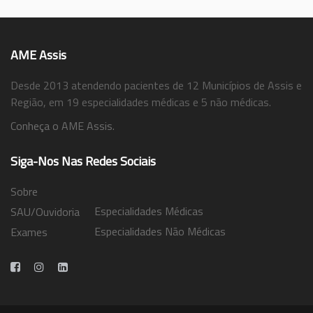
AME Assis
Desde 2013 atendendo pacientes de 12 Municípios de Assis e
Região, em 19 especialidades médicas e 5 não médicas.
Conheça o AME Assis.
Siga-Nos Nas Redes Sociais
Sobre
Especialidades Médicas
SAU/Ouvidoria
Especialidades Não Médicas
Exames
Trabalhe Conosco