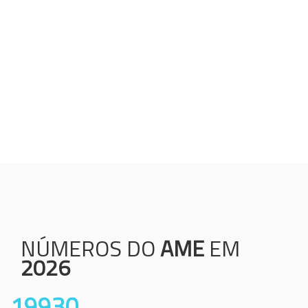
Humanização;
Resolutividade;
Ética;
Transparência;
Comprometimento;
Colaboração.
NÚMEROS DO
AME
EM
2026
19930