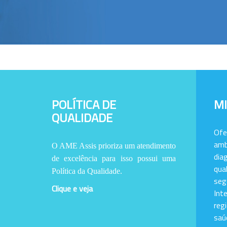
POLÍTICA DE
M
QUALIDADE
Of
amb
O AME Assis prioriza um atendimento
dia
de excelência para isso possui uma
qu
Política da Qualidade.
se
Clique e veja
Int
reg
saú