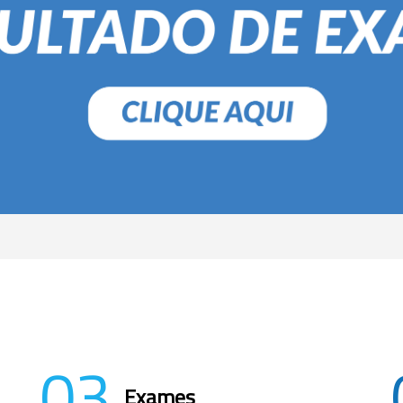
03
Exames