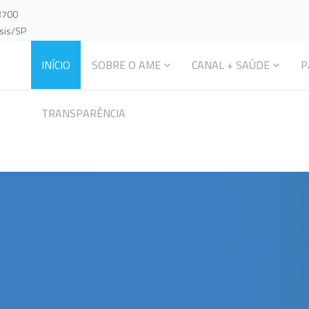
-3700
ssis/SP
INÍCIO
SOBRE O AME
CANAL + SAÚDE
P
TRANSPARÊNCIA