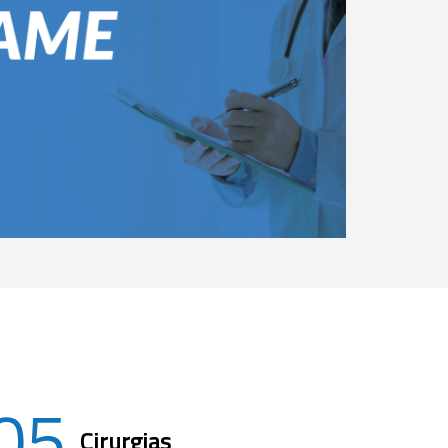
05
Cirurgias