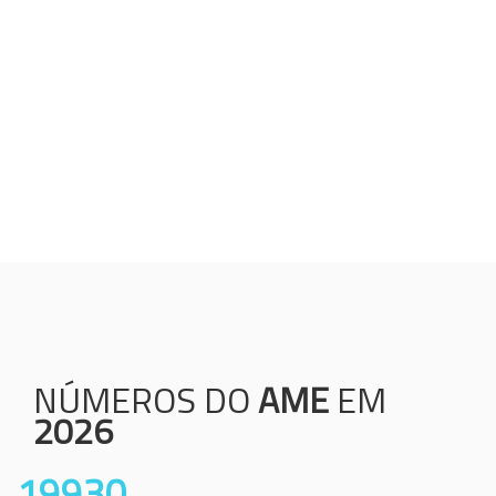
Humanização;
Resolutividade;
Ética;
Transparência;
Comprometimento;
Colaboração.
NÚMEROS DO
AME
EM
2026
19930