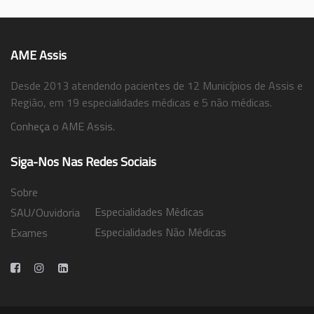
AME Assis
Desde 2013 atendendo pacientes de 12 Municípios de Assis e
Região, em 19 especialidades médicas e 5 não médicas.
Conheça o AME Assis.
Siga-Nos Nas Redes Sociais
Sobre
Especialidades Médicas
SAU/Ouvidoria
Especialidades Não Médicas
Exames
Trabalhe Conosco