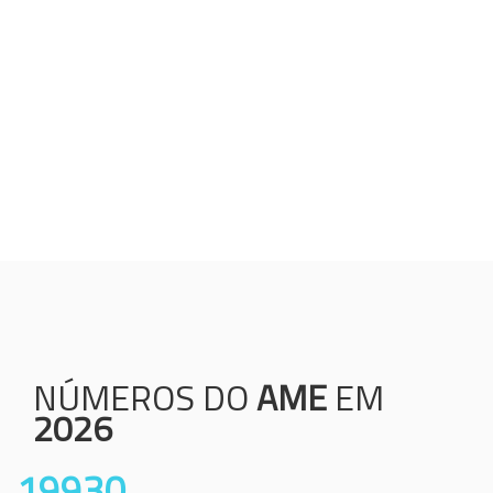
Humanização;
Resolutividade;
Ética;
Transparência;
Comprometimento;
Colaboração.
NÚMEROS DO
AME
EM
2026
19930