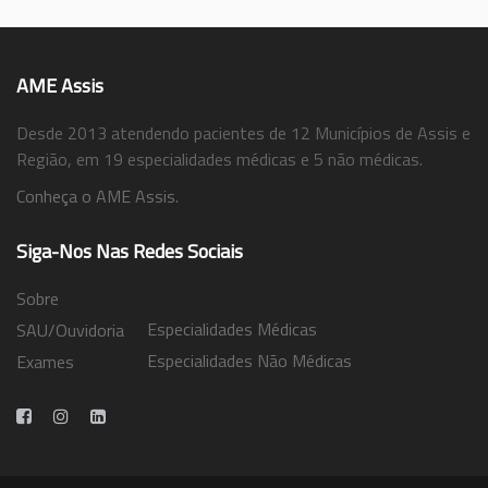
AME Assis
Desde 2013 atendendo pacientes de 12 Municípios de Assis e
Região, em 19 especialidades médicas e 5 não médicas.
Conheça o AME Assis.
Siga-Nos Nas Redes Sociais
Sobre
Especialidades Médicas
SAU/Ouvidoria
Especialidades Não Médicas
Exames
Trabalhe Conosco