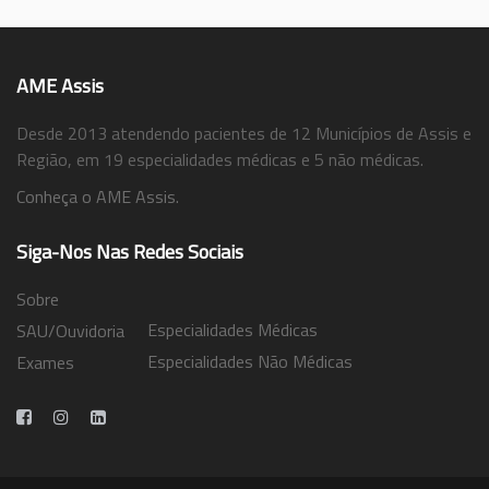
AME Assis
Desde 2013 atendendo pacientes de 12 Municípios de Assis e
Região, em 19 especialidades médicas e 5 não médicas.
Conheça o AME Assis.
Siga-Nos Nas Redes Sociais
Sobre
Especialidades Médicas
SAU/Ouvidoria
Especialidades Não Médicas
Exames
Trabalhe Conosco