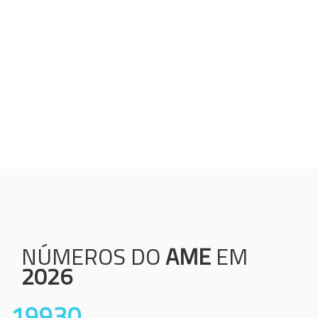
Humanização;
Resolutividade;
Ética;
Transparência;
Comprometimento;
Colaboração.
NÚMEROS DO
AME
EM
2026
19930