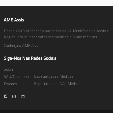
AME Assis
Desde 2013 atendendo pacientes de 12 Municípios de Assis e
Região, em 19 especialidades médicas e 5 não médicas.
Conheça o AME Assis.
Siga-Nos Nas Redes Sociais
Sobre
Especialidades Médicas
SAU/Ouvidoria
Especialidades Não Médicas
Exames
Trabalhe Conosco