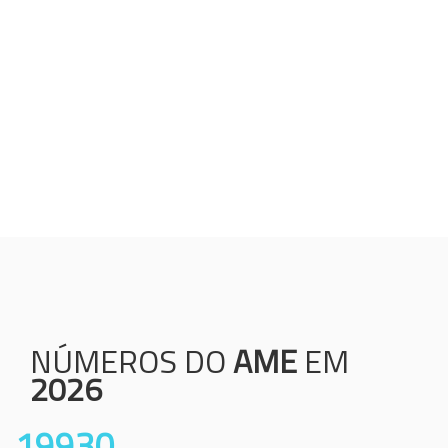
Humanização;
Resolutividade;
Ética;
Transparência;
Comprometimento;
Colaboração.
NÚMEROS DO
AME
EM
2026
19930