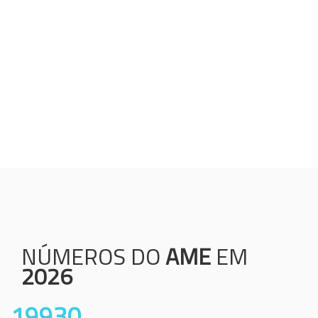
Humanização;
Resolutividade;
Ética;
Transparência;
Comprometimento;
Colaboração.
NÚMEROS DO
AME
EM
2026
19930