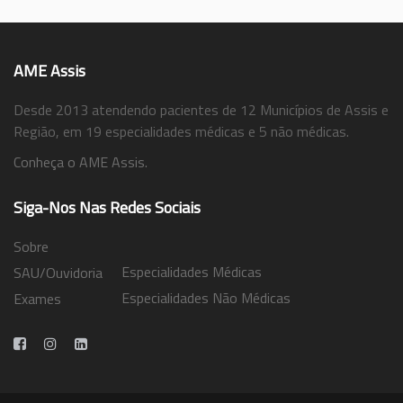
AME Assis
Desde 2013 atendendo pacientes de 12 Municípios de Assis e
Região, em 19 especialidades médicas e 5 não médicas.
Conheça o AME Assis.
Siga-Nos Nas Redes Sociais
Sobre
Especialidades Médicas
SAU/Ouvidoria
Especialidades Não Médicas
Exames
Trabalhe Conosco