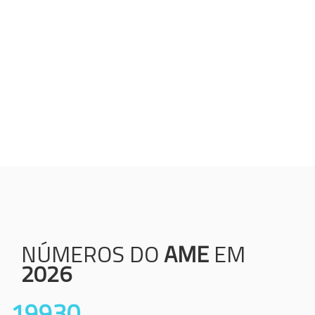
Humanização;
Resolutividade;
Ética;
Transparência;
Comprometimento;
Colaboração.
NÚMEROS DO
AME
EM
2026
19930