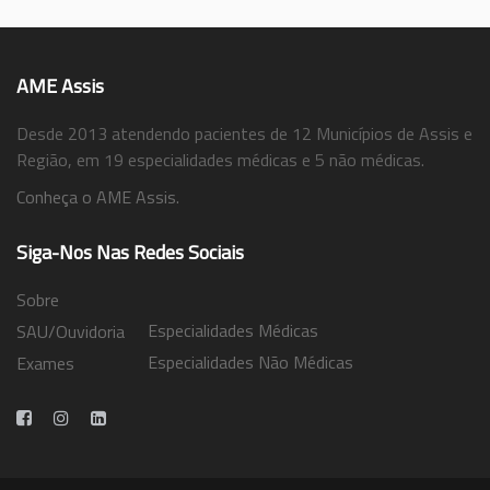
AME Assis
Desde 2013 atendendo pacientes de 12 Municípios de Assis e
Região, em 19 especialidades médicas e 5 não médicas.
Conheça o AME Assis.
Siga-Nos Nas Redes Sociais
Sobre
Especialidades Médicas
SAU/Ouvidoria
Especialidades Não Médicas
Exames
Trabalhe Conosco