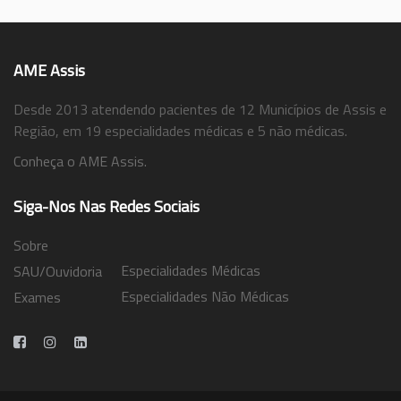
AME Assis
Desde 2013 atendendo pacientes de 12 Municípios de Assis e
Região, em 19 especialidades médicas e 5 não médicas.
Conheça o AME Assis.
Siga-Nos Nas Redes Sociais
Sobre
Especialidades Médicas
SAU/Ouvidoria
Especialidades Não Médicas
Exames
Trabalhe Conosco