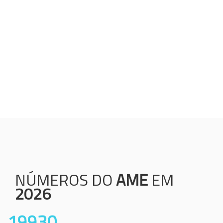
Humanização;
Resolutividade;
Ética;
Transparência;
Comprometimento;
Colaboração.
NÚMEROS DO
AME
EM
2026
19930