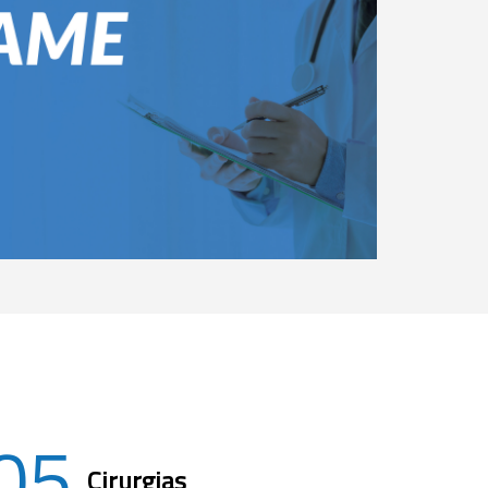
05
Cirurgias