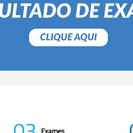
03
Exames