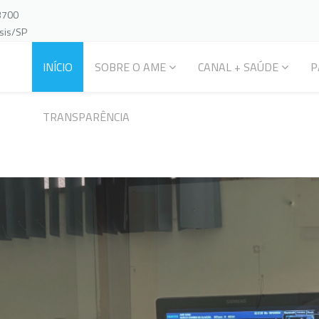
-3700
ssis/SP
INÍCIO
SOBRE O AME
CANAL + SAÚDE
P
TRANSPARÊNCIA