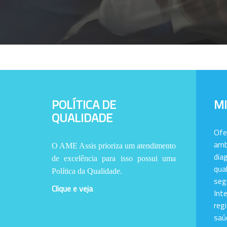
POLÍTICA DE
M
QUALIDADE
Of
amb
O AME Assis prioriza um atendimento
dia
de excelência para isso possui uma
qu
Política da Qualidade.
se
Clique e veja
Int
reg
saú