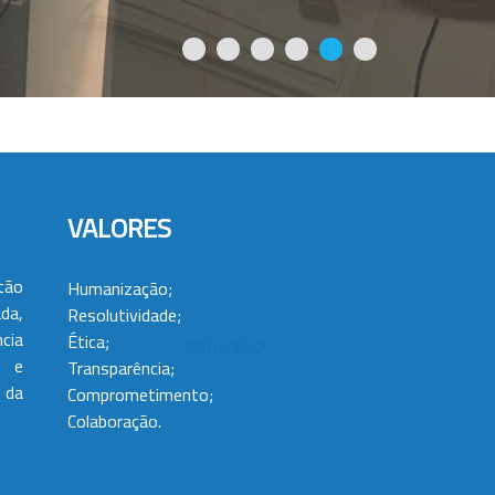
VALORES
tão
Humanização;
da,
Resolutividade;
cia
Ética;
 e
Transparência;
 da
Comprometimento;
Colaboração.