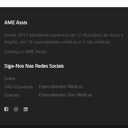
AME Assis
Desde 2013 atendendo pacientes de 12 Municípios de Assis e
Região, em 19 especialidades médicas e 5 não médicas.
Conheça o AME Assis.
Siga-Nos Nas Redes Sociais
Sobre
Especialidades Médicas
SAU/Ouvidoria
Especialidades Não Médicas
Exames
Trabalhe Conosco