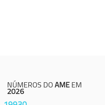
Humanização;
Resolutividade;
Ética;
Transparência;
Comprometimento;
Colaboração.
NÚMEROS DO
AME
EM
2026
19930