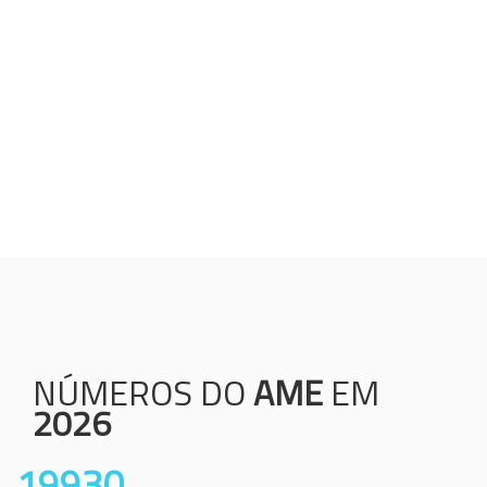
Humanização;
Resolutividade;
Ética;
Transparência;
Comprometimento;
Colaboração.
NÚMEROS DO
AME
EM
2026
19930