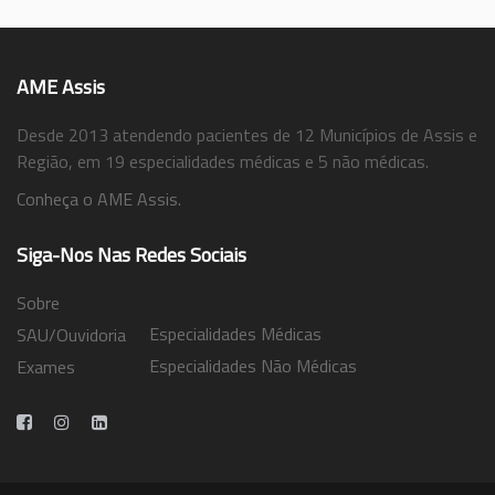
AME Assis
Desde 2013 atendendo pacientes de 12 Municípios de Assis e
Região, em 19 especialidades médicas e 5 não médicas.
Conheça o AME Assis.
Siga-Nos Nas Redes Sociais
Sobre
Especialidades Médicas
SAU/Ouvidoria
Especialidades Não Médicas
Exames
Trabalhe Conosco