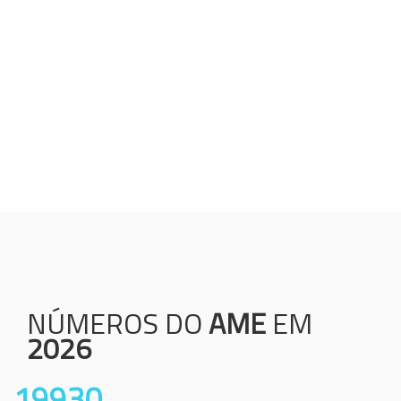
Humanização;
Resolutividade;
Ética;
Transparência;
Comprometimento;
Colaboração.
NÚMEROS DO
AME
EM
2026
19930